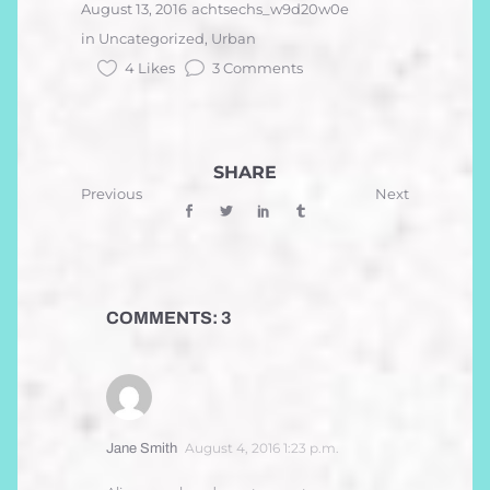
August 13, 2016
achtsechs_w9d20w0e
in
Uncategorized
,
Urban
4 Likes
3 Comments
SHARE
Previous
Next
COMMENTS: 3
August 4, 2016 1:23 p.m.
Jane Smith