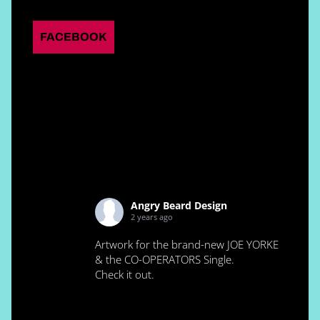
FACEBOOK
Angry Beard Design
2 years ago
Artwork for the brand-new JOE YORKE
& the CO-OPERATORS Single.
Check it out.
0
0
0
View on Facebook
·
Share