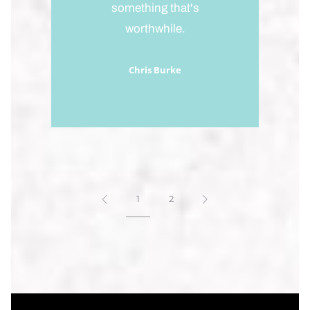
something that's
worthwhile.
Chris Burke
1
2