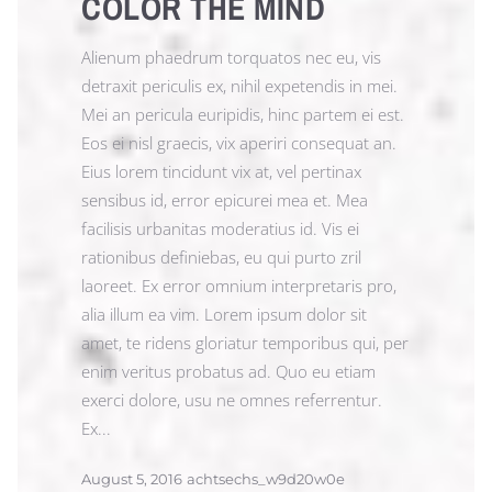
COLOR THE MIND
Alienum phaedrum torquatos nec eu, vis
detraxit periculis ex, nihil expetendis in mei.
Mei an pericula euripidis, hinc partem ei est.
Eos ei nisl graecis, vix aperiri consequat an.
Eius lorem tincidunt vix at, vel pertinax
sensibus id, error epicurei mea et. Mea
facilisis urbanitas moderatius id. Vis ei
rationibus definiebas, eu qui purto zril
laoreet. Ex error omnium interpretaris pro,
alia illum ea vim. Lorem ipsum dolor sit
amet, te ridens gloriatur temporibus qui, per
enim veritus probatus ad. Quo eu etiam
exerci dolore, usu ne omnes referrentur.
Ex...
August 5, 2016
achtsechs_w9d20w0e