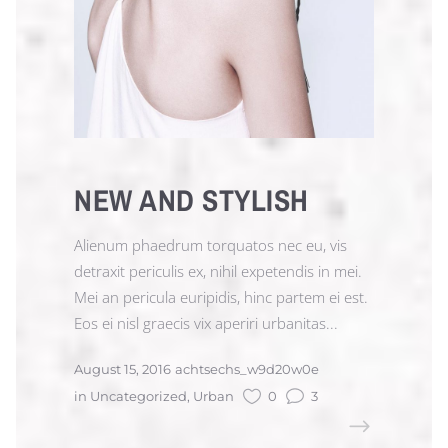
NEW AND STYLISH
Alienum phaedrum torquatos nec eu, vis
detraxit periculis ex, nihil expetendis in mei.
Mei an pericula euripidis, hinc partem ei est.
Eos ei nisl graecis vix aperiri urbanitas...
August 15, 2016
achtsechs_w9d20w0e
in
Uncategorized
,
Urban
0
3
READ MORE