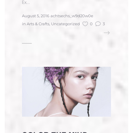
Ex...
August 5, 2016
achtsechs_w9d20w0e
in
Arts & Crafts
,
Uncategorized
0
3
READ MORE