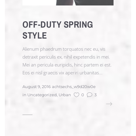
OFF-DUTY SPRING
STYLE
Alienum phaedrum torquatos nec eu, vis
detraxit periculis ex, nihil expetendis in mei.
Mei an pericula euripidis, hinc partem ei est.
Eos ei nisl graecis vix aperiri urbanitas...
August 9, 2016
achtsechs_w9d20w0e
in
Uncategorized
,
Urban
0
3
READ MORE