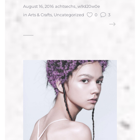
August 16, 2016
achtsechs_w9d20w0e
in
Arts & Crafts
,
Uncategorized
0
3
READ MORE