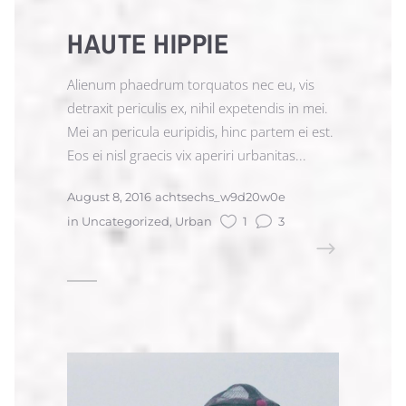
HAUTE HIPPIE
Alienum phaedrum torquatos nec eu, vis
detraxit periculis ex, nihil expetendis in mei.
Mei an pericula euripidis, hinc partem ei est.
Eos ei nisl graecis vix aperiri urbanitas...
August 8, 2016
achtsechs_w9d20w0e
in
Uncategorized
,
Urban
1
3
READ MORE