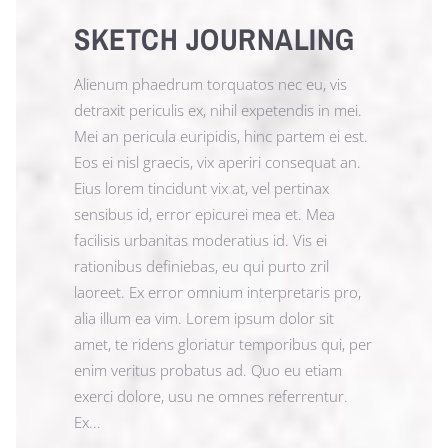
SKETCH JOURNALING
Alienum phaedrum torquatos nec eu, vis
detraxit periculis ex, nihil expetendis in mei.
Mei an pericula euripidis, hinc partem ei est.
Eos ei nisl graecis, vix aperiri consequat an.
Eius lorem tincidunt vix at, vel pertinax
sensibus id, error epicurei mea et. Mea
facilisis urbanitas moderatius id. Vis ei
rationibus definiebas, eu qui purto zril
laoreet. Ex error omnium interpretaris pro,
alia illum ea vim. Lorem ipsum dolor sit
amet, te ridens gloriatur temporibus qui, per
enim veritus probatus ad. Quo eu etiam
exerci dolore, usu ne omnes referrentur.
Ex...