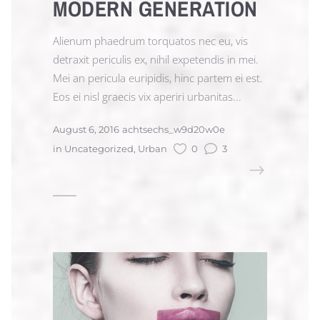
MODERN GENERATION
Alienum phaedrum torquatos nec eu, vis
detraxit periculis ex, nihil expetendis in mei.
Mei an pericula euripidis, hinc partem ei est.
Eos ei nisl graecis vix aperiri urbanitas...
August 6, 2016
achtsechs_w9d20w0e
in
Uncategorized
,
Urban
0
3
READ MORE