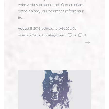
enim veritus probatus ad. Quo eu etiam
exerci dolore, usu ne omnes referrentur.
Ex...
August 5, 2016
achtsechs_w9d20w0e
in
Arts & Crafts
,
Uncategorized
0
3
READ MORE