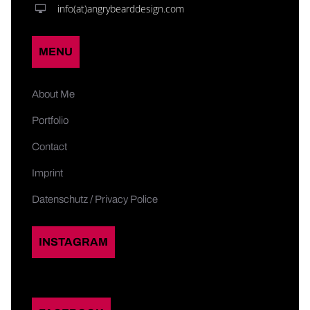
info(at)angrybearddesign.com
MENU
About Me
Portfolio
Contact
Imprint
Datenschutz / Privacy Police
INSTAGRAM