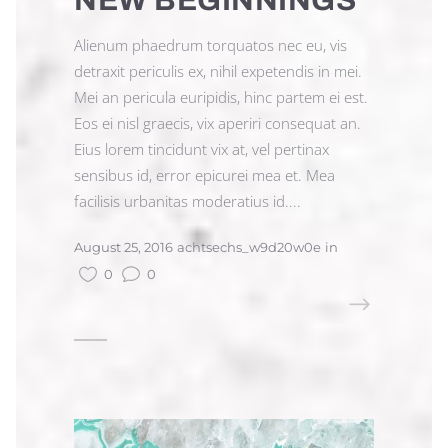
NEW BEGINNINGS
Alienum phaedrum torquatos nec eu, vis
detraxit periculis ex, nihil expetendis in mei.
Mei an pericula euripidis, hinc partem ei est.
Eos ei nisl graecis, vix aperiri consequat an.
Eius lorem tincidunt vix at, vel pertinax
sensibus id, error epicurei mea et. Mea
facilisis urbanitas moderatius id....
August 25, 2016
achtsechs_w9d20w0e
in
0
0
READ MORE