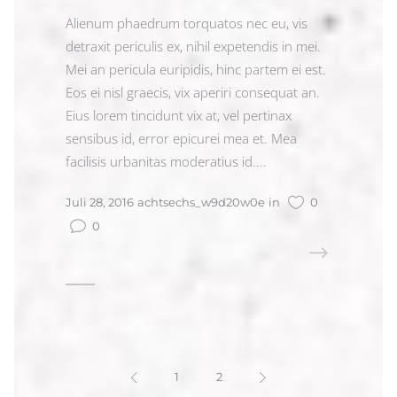
Alienum phaedrum torquatos nec eu, vis
detraxit periculis ex, nihil expetendis in mei.
Mei an pericula euripidis, hinc partem ei est.
Eos ei nisl graecis, vix aperiri consequat an.
Eius lorem tincidunt vix at, vel pertinax
sensibus id, error epicurei mea et. Mea
facilisis urbanitas moderatius id....
Juli 28, 2016
achtsechs_w9d20w0e
in
0
0
READ MORE
1
2