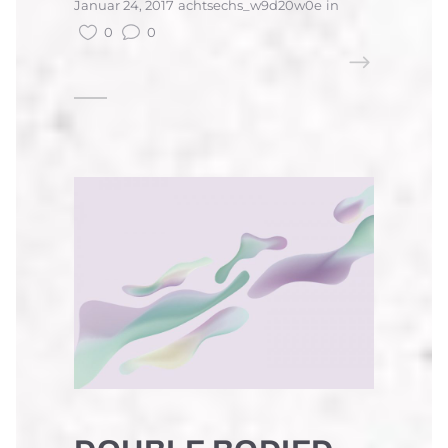
Januar 24, 2017
achtsechs_w9d20w0e
in
0
0
READ MORE