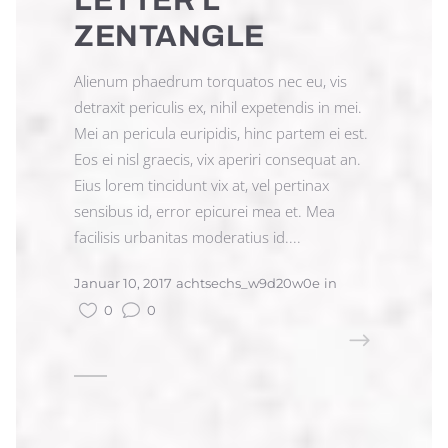
LETTER L
ZENTANGLE
Alienum phaedrum torquatos nec eu, vis
detraxit periculis ex, nihil expetendis in mei.
Mei an pericula euripidis, hinc partem ei est.
Eos ei nisl graecis, vix aperiri consequat an.
Eius lorem tincidunt vix at, vel pertinax
sensibus id, error epicurei mea et. Mea
facilisis urbanitas moderatius id....
Januar 10, 2017
achtsechs_w9d20w0e
in
0
0
READ MORE