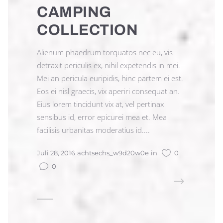
CAMPING
COLLECTION
Alienum phaedrum torquatos nec eu, vis
detraxit periculis ex, nihil expetendis in mei.
Mei an pericula euripidis, hinc partem ei est.
Eos ei nisl graecis, vix aperiri consequat an.
Eius lorem tincidunt vix at, vel pertinax
sensibus id, error epicurei mea et. Mea
facilisis urbanitas moderatius id....
Juli 28, 2016
achtsechs_w9d20w0e
in
0
0
READ MORE