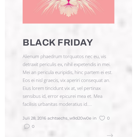
BLACK FRIDAY
Alienum phaedrum torquatos nec eu, vis
detraxit periculis ex, nihil expetendis in mei.
Mei an pericula euripidis, hinc partem ei est.
Eos ei nisl graecis, vix aperiri consequat an.
Eius lorem tincidunt vix at, vel pertinax
sensibus id, error epicurei mea et. Mea
facilisis urbanitas moderatius id....
Juli 28, 2016
achtsechs_w9d20w0e
in
0
0
READ MORE