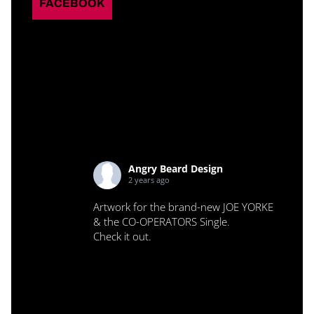
FACEBOOK
Angry Beard Design
2 years ago
Artwork for the brand-new JOE YORKE
& the CO-OPERATORS Single.
Check it out.
0
0
0
View on Facebook
·
Share