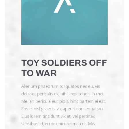
TOY SOLDIERS OFF
TO WAR
Alienum phaedrum torquatos nec eu, vis
detraxit periculis ex, nihil expetendis in mei.
Mei an pericula euripidis, hinc partem ei est.
Eos ei nisl graecis, vix aperiri consequat an.
Eius lorem tincidunt vix at, vel pertinax
sensibus id, error epicurei mea et. Mea