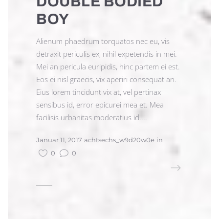
DOUBLE BODIED
BOY
Alienum phaedrum torquatos nec eu, vis
detraxit periculis ex, nihil expetendis in mei.
Mei an pericula euripidis, hinc partem ei est.
Eos ei nisl graecis, vix aperiri consequat an.
Eius lorem tincidunt vix at, vel pertinax
sensibus id, error epicurei mea et. Mea
facilisis urbanitas moderatius id....
Januar 11, 2017
achtsechs_w9d20w0e
in
0
0
READ MORE