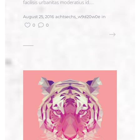
facilisis urbanitas moderatius id....
August 25, 2016
achtsechs_w9d20w0e
in
0
0
READ MORE