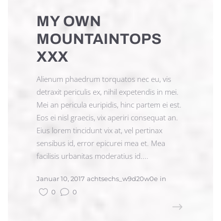
MY OWN
MOUNTAINTOPS
XXX
Alienum phaedrum torquatos nec eu, vis
detraxit periculis ex, nihil expetendis in mei.
Mei an pericula euripidis, hinc partem ei est.
Eos ei nisl graecis, vix aperiri consequat an.
Eius lorem tincidunt vix at, vel pertinax
sensibus id, error epicurei mea et. Mea
facilisis urbanitas moderatius id....
Januar 10, 2017
achtsechs_w9d20w0e
in
0
0
READ MORE