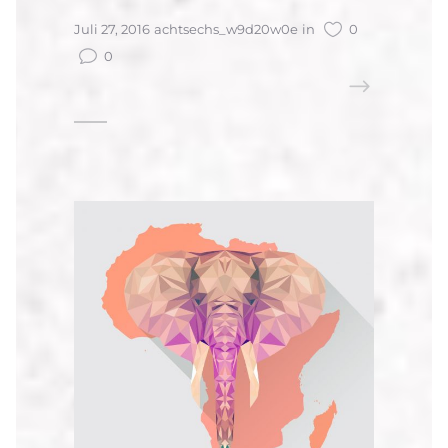
Juli 27, 2016
achtsechs_w9d20w0e
in
0
0
READ MORE