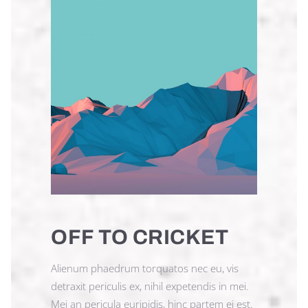
OFF TO CRICKET
Alienum phaedrum torquatos nec eu, vis
detraxit periculis ex, nihil expetendis in mei.
Mei an pericula euripidis, hinc partem ei est.