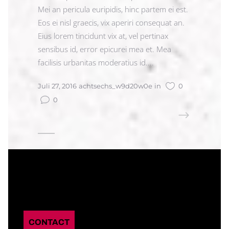
Mei an pericula euripidis, hinc partem ei est.
Eos ei nisl graecis, vix aperiri consequat an.
Eius lorem tincidunt vix at, vel pertinax
sensibus id, error epicurei mea et. Mea
facilisis urbanitas moderatius id....
Juli 27, 2016
achtsechs_w9d20w0e
in
0
0
READ MORE
CONTACT