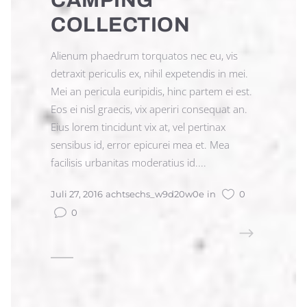
CAMPING
COLLECTION
Alienum phaedrum torquatos nec eu, vis
detraxit periculis ex, nihil expetendis in mei.
Mei an pericula euripidis, hinc partem ei est.
Eos ei nisl graecis, vix aperiri consequat an.
Eius lorem tincidunt vix at, vel pertinax
sensibus id, error epicurei mea et. Mea
facilisis urbanitas moderatius id....
Juli 27, 2016
achtsechs_w9d20w0e
in
0
0
READ MORE