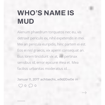
WHO’S NAME IS
MUD
Alienum phaedrum torquatos nec eu, vis
detraxit periculis ex, nihil expetendis in mei.
Mei an pericula euripidis, hinc partem ei est.
Eos ei nisl graecis, vix aperiri consequat an.
Eius lorem tincidunt vix at, vel pertinax
sensibus id, error epicurei mea et. Mea
facilisis urbanitas moderatius id....
Januar 11, 2017
achtsechs_w9d20w0e
in
0
0
READ MORE