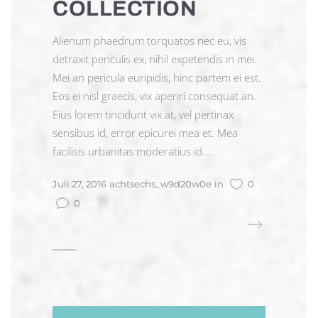
COLLECTION
Alienum phaedrum torquatos nec eu, vis
detraxit periculis ex, nihil expetendis in mei.
Mei an pericula euripidis, hinc partem ei est.
Eos ei nisl graecis, vix aperiri consequat an.
Eius lorem tincidunt vix at, vel pertinax
sensibus id, error epicurei mea et. Mea
facilisis urbanitas moderatius id....
Juli 27, 2016
achtsechs_w9d20w0e
in
0
0
READ MORE