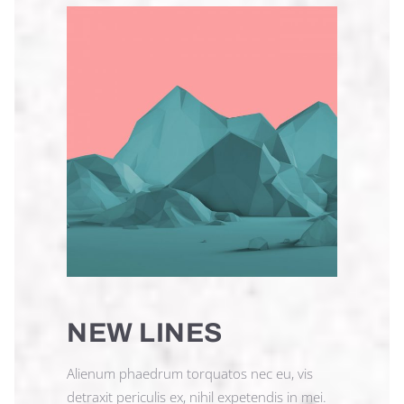
NEW LINES
Alienum phaedrum torquatos nec eu, vis
detraxit periculis ex, nihil expetendis in mei.