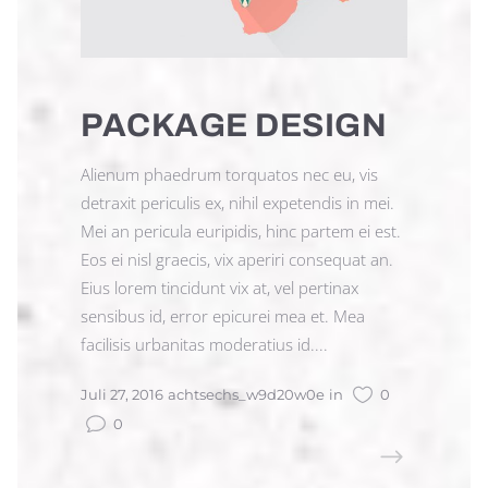
PACKAGE DESIGN
Alienum phaedrum torquatos nec eu, vis
detraxit periculis ex, nihil expetendis in mei.
Mei an pericula euripidis, hinc partem ei est.
Eos ei nisl graecis, vix aperiri consequat an.
Eius lorem tincidunt vix at, vel pertinax
sensibus id, error epicurei mea et. Mea
facilisis urbanitas moderatius id....
Juli 27, 2016
achtsechs_w9d20w0e
in
0
0
READ MORE