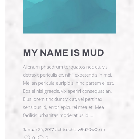
MY NAME IS MUD
Alienum phaedrum torquatos nec eu, vis
detraxit periculis ex, nihil expetendis in mei.
Mei an pericula euripidis, hinc partem ei est.
Eos ei nisl graecis, vix aperiri consequat an.
Eius lorem tincidunt vix at, vel pertinax
sensibus id, error epicurei mea et. Mea
facilisis urbanitas moderatius id....
Januar 24, 2017
achtsechs_w9d20w0e
in
0
0