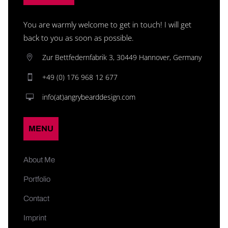
You are warmly welcome to get in touch! I will get
back to you as soon as possible.
Zur Bettfedernfabrik 3, 30449 Hannover, Germany
+49 (0) 176 968 12 677
info(at)angrybearddesign.com
MENU
About Me
Portfolio
Contact
Imprint