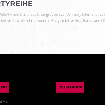
TYREIHE
 Kollektiv bestehend aus Untergruppen von Amnesty International
ie mittlerweile sehr bekannten Partys mit Live Acts, Bands und D
ENU
INSTAGRAM
ut Me