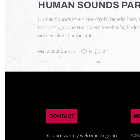
HUMAN SOUNDS PAR
Human Sounds ist ein Non-Profit, Benefiz Party
Hochschulgruppe Hannover). Regelmäßig finden d
oder Feinkost Lampe statt ...
Mai 2, 2021
bulli
in
0
0
CONTACT
M
You are warmly welcome to get in
Abo