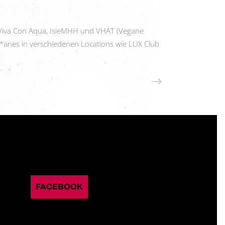
, Viva Con Aqua, IsieMHH und VHAT (Vegane
J*anes in verschiedenen Locations wie LUX Club
READ MORE
FACEBOOK