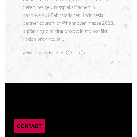
zieren riesige Grossplakatflächen in
hannovers U-Bahnstationen. Indonesia,
partner country of @hannover_messe 2023,
is planning a mining project in the conflict-
ridden province of...
April 17, 2023
bulli
in
0
0
READ MORE
CONTACT