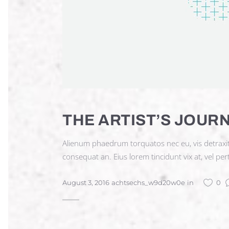
THE ARTIST’S JOUR
Alienum phaedrum torquatos nec eu, vis detraxit per
consequat an. Eius lorem tincidunt vix at, vel per
August 3, 2016
achtsechs_w9d20w0e
in
0