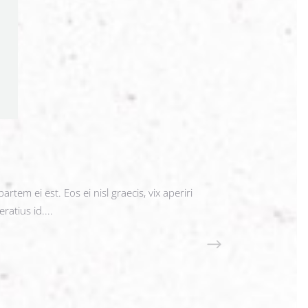
rtem ei est. Eos ei nisl graecis, vix aperiri
ratius id....
READ MORE