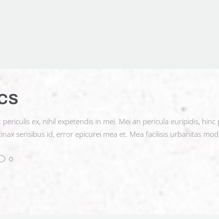
CS
iculis ex, nihil expetendis in mei. Mei an pericula euripidis, hinc pa
tinax sensibus id, error epicurei mea et. Mea facilisis urbanitas mode
0