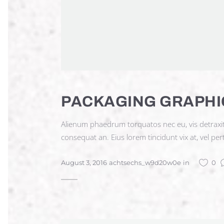
PACKAGING GRAPHI
Alienum phaedrum torquatos nec eu, vis detraxit per
consequat an. Eius lorem tincidunt vix at, vel per
August 3, 2016
achtsechs_w9d20w0e
in
0