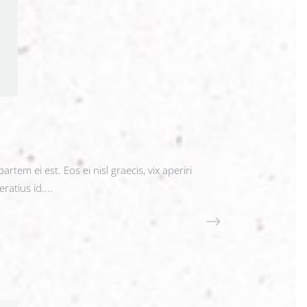
rtem ei est. Eos ei nisl graecis, vix aperiri
ratius id....
READ MORE