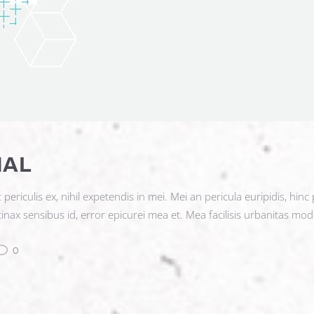
NAL
iculis ex, nihil expetendis in mei. Mei an pericula euripidis, hinc pa
tinax sensibus id, error epicurei mea et. Mea facilisis urbanitas mode
0